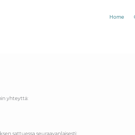
Home
in yhteyttä:
sen sattuessa seuraavanlaisesti: