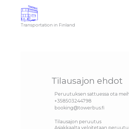
Skip
to
content
Transportation in Finland
Tilausajon ehdot
Peruutuksen sattuessa ota meih
+358503244798
booking@towerbus.fi
Tilausajon peruutus
Asiakkaalta veloitetaan peruutuk