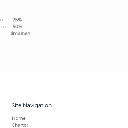
emmin
75%
emmin
50%
mmin
ilmainen
Site Navigation
Home
Charter